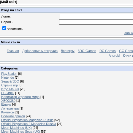
[
Мой сайт
]
Вход на сайт
Логин:
Пароль:
запомнить
Забыл
Меню сайта
Главная
Добавление материала
Все игры
3DO Games
DC Games
GC Gam
Android
Книги 
Categories
PlayStation
[6]
Nintendo
[7]
Sega & 3DO
[6]
Страна игр
[8]
Игро Мания
[26]
PC Игры
[11]
Навигатор игрового мира
[1]
XBOX360
[1]
Шпиль
[4]
Литература
[1]
Комиксы
[2]
Великий дракон
[74]
Official Playstation Magazine Russia
[52]
Official Playstation 2 Magazine Russia
[21]
Mean Machines (UK)
[24]
Mean Machines Sega (UK)
[53]