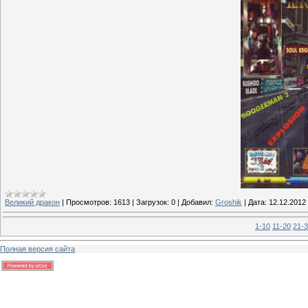
Великий дракон
|
Просмотров:
1613
|
Загрузок:
0
|
Добавил:
Groshik
|
Дата:
12.12.2012
1-10
11-20
21-
Полная версия сайта