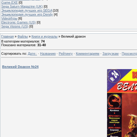
Game.EXE
[0]
Sega Saturn Magazine (UK)
[0]
Энциклопедия лучших игр SEGA
[10]
Энциклопедия лучших игр Dendy
[4]
VideoИгры
[6]
Electronic Games (US)
[0]
Sega Visions (US)
[0]
Главная
»
Файлы
»
Книги и журналы
» Великий дракон
В категории материалов
:
74
Показано материалов
:
31-40
Сортировать по
:
Дате
·
Названию
·
Рейтингу
·
Комментариям
·
Загрузкам
·
Просмот
Великий Dракон №24