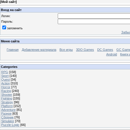
[
Мой сайт
]
Вход на сайт
Логин:
Пароль:
запомнить
Забыл
Меню сайта
Главная
Добавление материала
Все игры
3DO Games
DC Games
GC Gam
Android
Книги 
Categories
RPG
[158]
Sport
[140]
Quest
[34]
Action
[310]
Horror
[77]
Racing
[240]
Shooter
[159]
Fighting
[155]
Strategy
[96]
Platform
[152]
Adventure
[81]
Разное
[63]
Сборник
[76]
Simulator
[70]
Puzzle-Logic
[66]