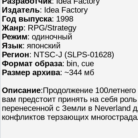
Разработчик
: Idea Factory
Издатель
: Idea Factory
Год выпуска
: 1998
Жанр
: RPG/Strategy
Режим
: одиночный
Язык
: японский
Регион
: NTSC-J (SLPS-01628)
Формат образа
: bin, cue
Размер архива
: ~344 мб
Описание
:Продолжение 100летнего 
вам предстоит принять на себя рол
перенесенной с Земли в Neverland д
конфликтов терзающих многострада