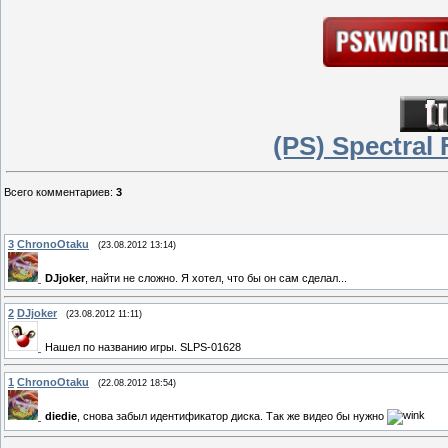
(PS) Spectral
Всего комментариев
:
3
3
ChronoOtaku
(23.08.2012 13:14)
DJjoker
, найти не сложно. Я хотел, что бы он сам сделал...
2
DJjoker
(23.08.2012 11:11)
Нашел по названию игры. SLPS-01628
1
ChronoOtaku
(22.08.2012 18:54)
diedie
, снова забыл идентификатор диска. Так же видео бы нужно