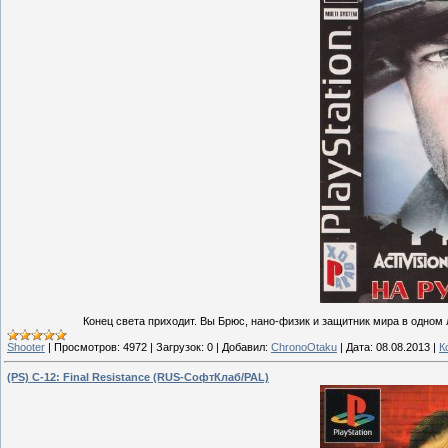
Конец света приходит. Вы Брюс, нано-физик и защитник мира в одном
Shooter
|
Просмотров:
4972
|
Загрузок:
0
|
Добавил:
ChronoOtaku
|
Дата:
08.08.2013
|
К
(PS) C-12: Final Resistance (RUS-СофтКлаб/PAL)