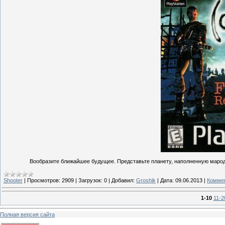
Вообразите ближайшее будущее. Представьте планету, наполненную марод
Shooter
|
Просмотров:
2909
|
Загрузок:
0
|
Добавил:
Groshik
|
Дата:
09.06.2013
|
Коммен
1-10
11-2
Полная версия сайта