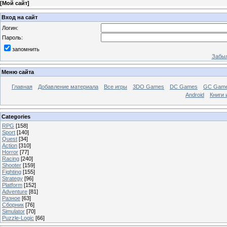
[
Мой сайт
]
Вход на сайт
Логин:
Пароль:
запомнить
Забыл
Меню сайта
Главная
Добавление материала
Все игры
3DO Games
DC Games
GC Gam
Android
Книги 
Categories
RPG
[158]
Sport
[140]
Quest
[34]
Action
[310]
Horror
[77]
Racing
[240]
Shooter
[159]
Fighting
[155]
Strategy
[96]
Platform
[152]
Adventure
[81]
Разное
[63]
Сборник
[76]
Simulator
[70]
Puzzle-Logic
[66]