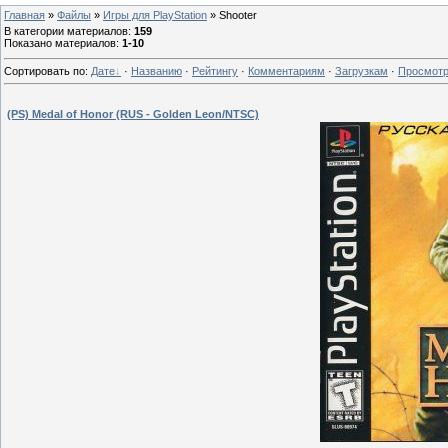
Главная
»
Файлы
»
Игры для PlayStation
» Shooter
В категории материалов
:
159
Показано материалов
:
1-10
Сортировать по
:
Дате
·
Названию
·
Рейтингу
·
Комментариям
·
Загрузкам
·
Просмот
(PS) Medal of Honor (RUS - Golden Leon/NTSC)