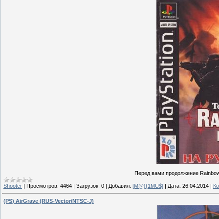
Перед вами продолжение Rainbow
Shooter
|
Просмотров:
4464
|
Загрузок:
0
|
Добавил:
[M@}{1MU$]
|
Дата:
26.04.2014
|
Ко
(PS) AirGrave (RUS-Vector/NTSC-J)