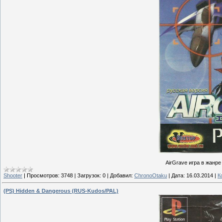
AirGrave игра в жанре S
Shooter
|
Просмотров:
3748
|
Загрузок:
0
|
Добавил:
ChronoOtaku
|
Дата:
16.03.2014
|
К
(PS) Hidden & Dangerous (RUS-Kudos/PAL)