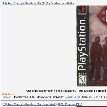
(PS) Tom Clancy's Rainbow Six (RUS - Golden Leon/PAL)
Классическая история по произведениям Тома Клэнси, в которой
Shooter
|
Просмотров:
4887
|
Загрузок:
0
|
Добавил:
[M@}{1MU$]
|
Дата:
26.04.2014
|
Ко
(PS) Tom Clancy's Rainbow Six: Lone Wolf (RUS - Paradox/PAL)