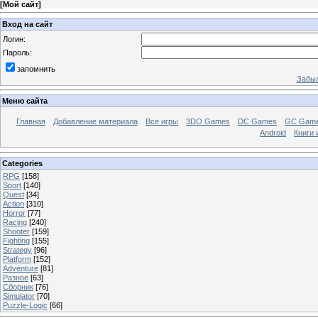
[
Мой сайт
]
Вход на сайт
Логин:
Пароль:
запомнить
Забыл
Меню сайта
Главная
Добавление материала
Все игры
3DO Games
DC Games
GC Gam
Android
Книги 
Categories
RPG
[158]
Sport
[140]
Quest
[34]
Action
[310]
Horror
[77]
Racing
[240]
Shooter
[159]
Fighting
[155]
Strategy
[96]
Platform
[152]
Adventure
[81]
Разное
[63]
Сборник
[76]
Simulator
[70]
Puzzle-Logic
[66]