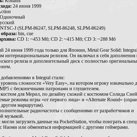
ь:
Konami
хода:
24 июня 1999
ction
Одиночный
усский
NTSC-J (SLPM-86247, SLPM-86248, SLPM-86249)
образа:
bin, cue
архива:
CD 1: ~453 Мб; CD 2: ~415 Мб; CD 3: ~288 Мб
 24 июня 1999 года только для Японии, Metal Gear Solid: Integra
м интернациональным релизом. Он включал в себя дополнения 
нского релиза и дополнительный диск с полностью оригинальн
нием.
обавлениями в Integral стали:
уровень сложности «Very Easy», на котором игроку изначально 
 MP5 с бесконечными патронами и глушителем.
 костюм для Мерил, по дизайну схожий с костюмом Солида Сней
емые режимы игры «от первого лица» и «Alternate Round» (охра
о другим маршрутам).
ополнительные радиочастоты с сообщениями от разработчиков и
ой музыкой.
 могли загрузить данные на PocketStation, чтобы поиграть в сп
с Наоми или обменяться информацией с другими геймерами.