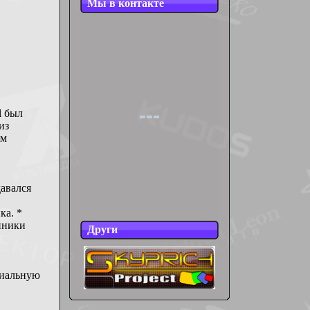
Мы в контакте
l был
из
ым
давался
ка. *
нники
Други
ециальную