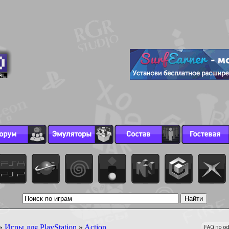
»
Игры для PlayStation
»
Action