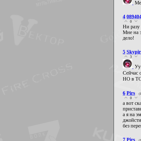
Ме
4
08940
0
Ни разу
Мне на э
дело!
5
Skypir
3
Уу
Сейчас 
НО в ТО
6
Pirs
(
0
а вот с
пристав
а я на э
джойсти
без пер
7
Pirs
(