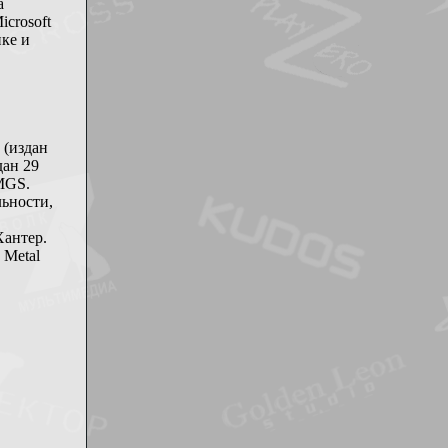
а
crosoft
ике и
 (издан
дан 29
 MGS.
льности,
Хантер.
 Metal