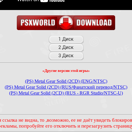
«Другие версии этой игры»
(PS) Metal Gear Solid (2CD) (ENG/NTSC)
(PS) Metal Gear Solid (2CD) (RUS/Фанатский перевод/NTSC)
(PS) Metal Gear Solid (2CD) (RUS - RGR Studio/NTSC-U)
 ссылка не видна, то ,возможно, ее не даёт увидеть блокир
рекламы, попробуйте его отключить и перезагрузить страницу