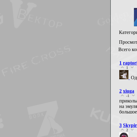
Категор
Просмот
Всего к
1
raptor
1
Од
2
xiuga
-1
приколь
на эмул
большое
3
Skypir
2