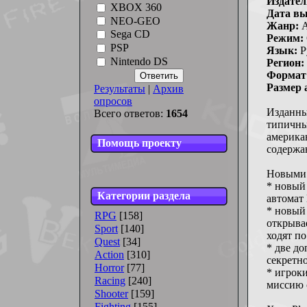
Издател
XBOX 360
Дата вы
NEO-GEO
Жанр:
A
Sega CD
Режим:
PSP
Язык:
Р
Nintendo DS
Регион:
Формат 
Размер 
Результаты
|
Архив
опросов
Изданный
Всего ответов:
1654
типичны
америка
Помощь проекту
содержа
Новыми д
* новый 
Категории раздела
автомат
* новый
RPG
[158]
открыва
Sport
[140]
ходят п
Quest
[34]
* две д
Action
[310]
секретн
Horror
[77]
* игроки
Racing
[240]
миссию 
Shooter
[159]
Fighting
[155]