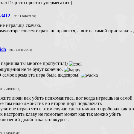
тал Геар это просто супермегахит )
43412
(01.11.2010 21:34)
 не играл,ща скачаю.
муляторе совсем играть не нравится, а вот на самой приставке -
ich
(01.11.2010 22:18)
 парниша ты многое пропустил))
ощущения не те будут конечно.
 самое время эта игра была шедевром!
13.12.2010 04:14)
кажите люди как убить психомантиса, вот когда играешь на самой
ке там надо джойстик во второй порт подключать
муляторе играю что в этом случаи сделать можно пробовал как в
к настроить клаву не помогает может как так можно убить
еключений джойстика кто вкурсе .
13.12.2010 05:02)