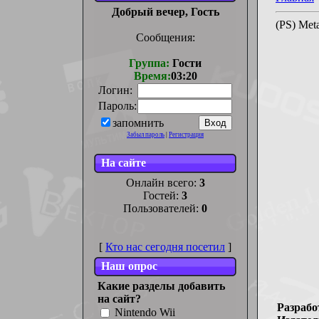
Добрый вечер, Гость
(PS) Met
Сообщения:
Группа:
Гости
Время:
03:20
Логин:
Пароль:
запомнить
Забыл пароль
|
Регистрация
На сайте
Онлайн всего:
3
Гостей:
3
Пользователей:
0
[
Кто нас сегодня посетил
]
Наш опрос
Какие разделы добавить
на сайт?
Разрабо
Nintendo Wii