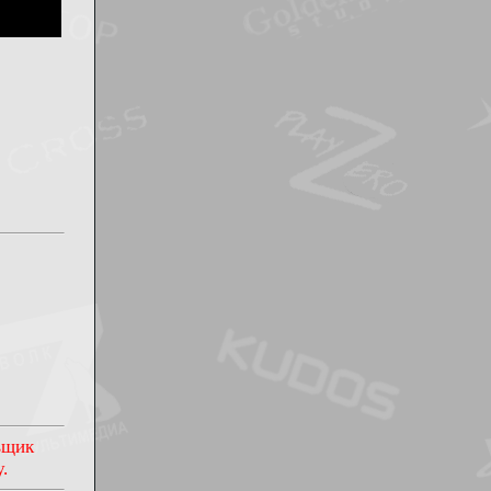
овщик
.