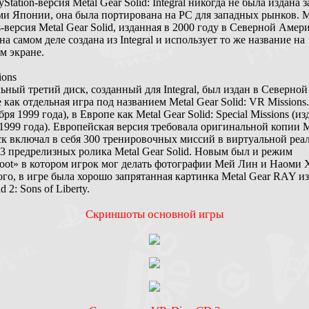
yStation-версия Metal Gear Solid: Integral никогда не была издана з
ми Японии, она была портирована на PC для западных рынков. Mi
версия Metal Gear Solid, изданная в 2000 году в Северной Амер
на самом деле создана из Integral и использует то же название на
м экране.
ions
ный третий диск, созданный для Integral, был издан в Северной
как отдельная игра под названием Metal Gear Solid: VR Missions.
бря 1999 года), в Европе как Metal Gear Solid: Special Missions (из
 1999 года). Европейская версия требовала оригинальной копии
ск включал в себя 300 тренировочных миссий в виртуальной реа
 3 предрелизных ролика Metal Gear Solid. Новым был и режим
hoot» в котором игрок мог делать фотографии Мей Лин и Наоми 
го, в игре была хорошо запрятанная картинка Metal Gear RAY из
d 2: Sons of Liberty.
Скриншоты основной игры