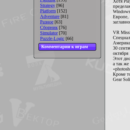
Хотя Pla
Strategy
[96]
предела
Platform
[152]
Windows-
Adventure
[81]
Европе, 
Разное
[63]
заглавно
Сборник
[76]
VR Miss
Simulator
[70]
Специаль
Puzzle-Logic
[66]
Америке 
Комментарии к играм
30 сентя
октября
Этот ди
а так же
«photos
Кроме то
Gear Soli