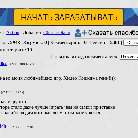
ия
:
Action
|
Добавил
:
ChronoOtaku
|
ров
:
5943
|
Загрузок
:
0
|
Комментарии
:
10
|
Рейтинг
:
5.0
/
1
|
омментариев
:
10
Порядок вывода комментариев:
862
(20.06.2010 07:59)
на из моих любимейших игр. Хидео Коджима гений)))
(22.09.2010 06:15)
ная игрушка
яторе стало даже лучше играть чем на самой приставке
 спасибо людям которые всем этим занимаются
ich
(22.10.2010 17:30)