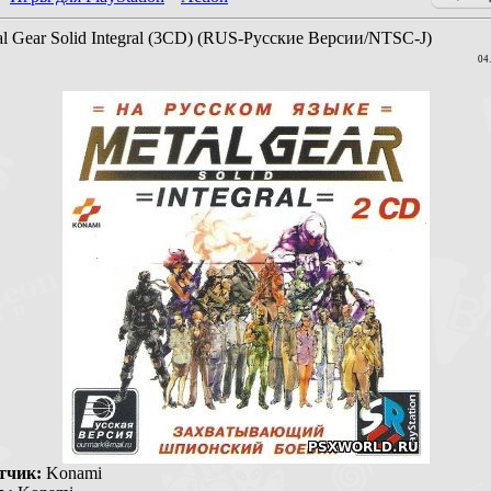
al Gear Solid Integral (3CD) (RUS-Русские Версии/NTSC-J)
04
тчик:
Konami