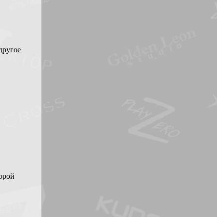
 другое
торой