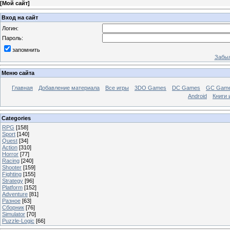
[
Мой сайт
]
Вход на сайт
Логин:
Пароль:
запомнить
Забыл
Меню сайта
Главная
Добавление материала
Все игры
3DO Games
DC Games
GC Gam
Android
Книги 
Categories
RPG
[158]
Sport
[140]
Quest
[34]
Action
[310]
Horror
[77]
Racing
[240]
Shooter
[159]
Fighting
[155]
Strategy
[96]
Platform
[152]
Adventure
[81]
Разное
[63]
Сборник
[76]
Simulator
[70]
Puzzle-Logic
[66]