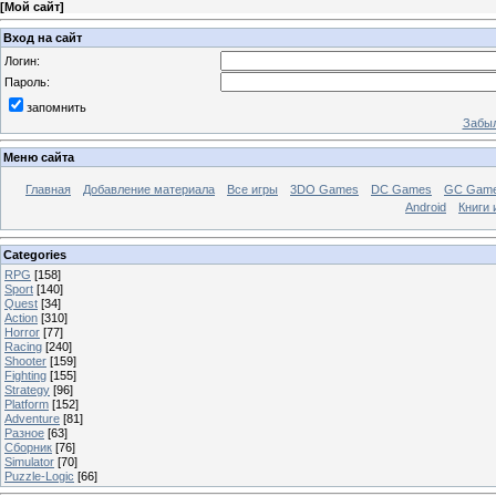
[
Мой сайт
]
Вход на сайт
Логин:
Пароль:
запомнить
Забыл
Меню сайта
Главная
Добавление материала
Все игры
3DO Games
DC Games
GC Gam
Android
Книги 
Categories
RPG
[158]
Sport
[140]
Quest
[34]
Action
[310]
Horror
[77]
Racing
[240]
Shooter
[159]
Fighting
[155]
Strategy
[96]
Platform
[152]
Adventure
[81]
Разное
[63]
Сборник
[76]
Simulator
[70]
Puzzle-Logic
[66]