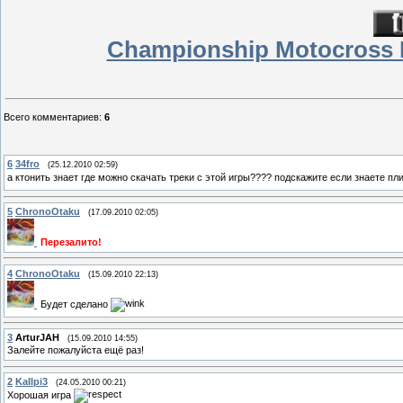
Championship Motocross F
Всего комментариев
:
6
6
34fro
(25.12.2010 02:59)
а ктонить знает где можно скачать треки с этой игры???? подскажите если знаете пл
5
ChronoOtaku
(17.09.2010 02:05)
Перезалито!
4
ChronoOtaku
(15.09.2010 22:13)
Будет сделано
3
ArturJAH
(15.09.2010 14:55)
Залейте пожалуйста ещё раз!
2
KaIIpi3
(24.05.2010 00:21)
Хорошая игра