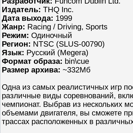
Разработчик:
Funcom Dublin Ltd.
Издатель:
THQ Inc.
Дата выхода:
1999
Жанр:
Racing / Driving, Sports
Режим:
Одиночный
Регион:
NTSC (SLUS-00790)
Язык:
Русский (Megera)
Формат образа:
bin\cue
Размер архива:
~332Мб
Одна из самых реалистичных игр п
различные виды соревнований, вклю
чемпионат. Выбрав из нескольких м
объемами двигателя, вы сможете пр
трассах расположенных в различных