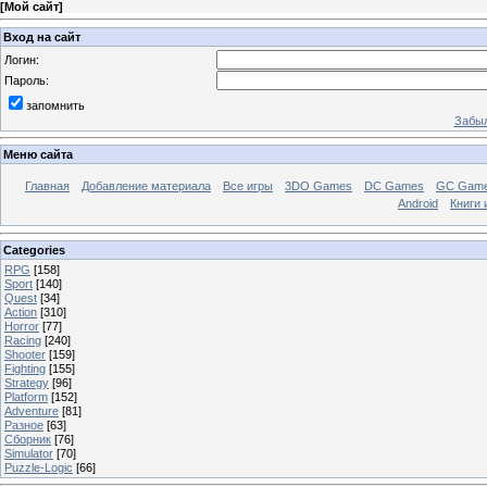
[
Мой сайт
]
Вход на сайт
Логин:
Пароль:
запомнить
Забыл
Меню сайта
Главная
Добавление материала
Все игры
3DO Games
DC Games
GC Gam
Android
Книги 
Categories
RPG
[158]
Sport
[140]
Quest
[34]
Action
[310]
Horror
[77]
Racing
[240]
Shooter
[159]
Fighting
[155]
Strategy
[96]
Platform
[152]
Adventure
[81]
Разное
[63]
Сборник
[76]
Simulator
[70]
Puzzle-Logic
[66]