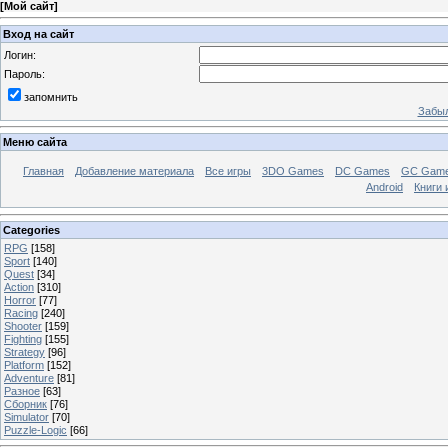
[
Мой сайт
]
Вход на сайт
Логин:
Пароль:
запомнить
Забыл
Меню сайта
Главная
Добавление материала
Все игры
3DO Games
DC Games
GC Gam
Android
Книги 
Categories
RPG
[158]
Sport
[140]
Quest
[34]
Action
[310]
Horror
[77]
Racing
[240]
Shooter
[159]
Fighting
[155]
Strategy
[96]
Platform
[152]
Adventure
[81]
Разное
[63]
Сборник
[76]
Simulator
[70]
Puzzle-Logic
[66]