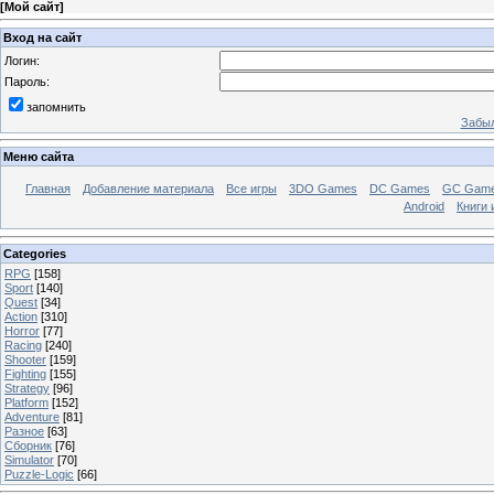
[
Мой сайт
]
Вход на сайт
Логин:
Пароль:
запомнить
Забыл
Меню сайта
Главная
Добавление материала
Все игры
3DO Games
DC Games
GC Gam
Android
Книги 
Categories
RPG
[158]
Sport
[140]
Quest
[34]
Action
[310]
Horror
[77]
Racing
[240]
Shooter
[159]
Fighting
[155]
Strategy
[96]
Platform
[152]
Adventure
[81]
Разное
[63]
Сборник
[76]
Simulator
[70]
Puzzle-Logic
[66]