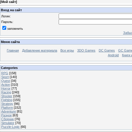
[
Мой сайт
]
Вход на сайт
Логин:
Пароль:
запомнить
Забыл
Меню сайта
Главная
Добавление материала
Все игры
3DO Games
DC Games
GC Gam
Android
Книги 
Categories
RPG
[158]
Sport
[140]
Quest
[34]
Action
[310]
Horror
[77]
Racing
[240]
Shooter
[159]
Fighting
[155]
Strategy
[96]
Platform
[152]
Adventure
[81]
Разное
[63]
Сборник
[76]
Simulator
[70]
Puzzle-Logic
[66]