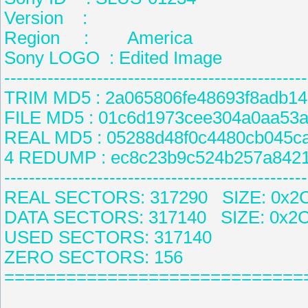
Version :
Region : America
Sony LOGO : Edited Image
-------------------------------------------------
TRIM MD5 : 2a065806fe48693f8adb1
FILE MD5 : 01c6d1973cee304a0aa53
REAL MD5 : 05288d48f0c4480cb045c
4 REDUMP : ec8c23b9c524b257a8421
-------------------------------------------------
REAL SECTORS: 317290 SIZE: 0x2
DATA SECTORS: 317140 SIZE: 0x2
USED SECTORS: 317140
ZERO SECTORS: 156
=============================