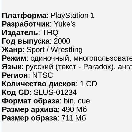
Платформа
: PlayStation 1
Разработчик
: Yuke's
Издатель
: THQ
Год выпуска
: 2000
Жанр
: Sport / Wrestling
Режим
: одиночный, многопользоват
Язык
: русский (текст - Paradox), анг
Регион
: NTSC
Количество дисков
: 1 CD
Код CD
: SLUS-01234
Формат образа
: bin, cue
Размер архива
: 490 Мб
Размер образа
: 711 Мб