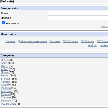
[
Мой сайт
]
Вход на сайт
Логин:
Пароль:
запомнить
Забыл
Меню сайта
Главная
Добавление материала
Все игры
3DO Games
DC Games
GC Gam
Android
Книги 
Categories
RPG
[158]
Sport
[140]
Quest
[34]
Action
[310]
Horror
[77]
Racing
[240]
Shooter
[159]
Fighting
[155]
Strategy
[96]
Platform
[152]
Adventure
[81]
Разное
[63]
Сборник
[76]
Simulator
[70]
Puzzle-Logic
[66]