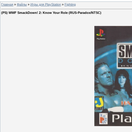
Главная
»
Файлы
»
Игры для PlayStation
»
Fighting
(PS) WWF SmackDown! 2: Know Your Role (RUS-Paradox/NTSC)