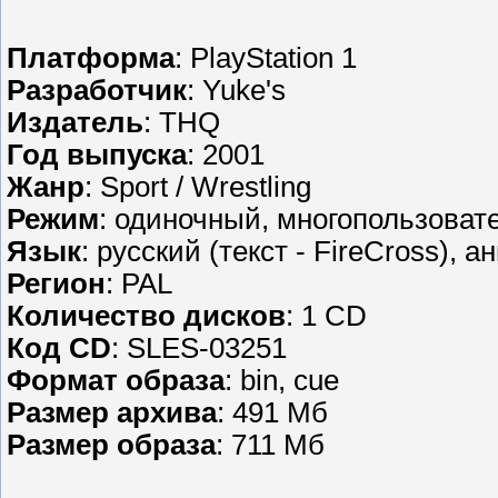
Платформа
: PlayStation 1
Разработчик
: Yuke's
Издатель
: THQ
Год выпуска
: 2001
Жанр
: Sport / Wrestling
Режим
: одиночный, многопользоват
Язык
: русский (текст - FireCross), а
Регион
: PAL
Количество дисков
: 1 CD
Код CD
: SLES-03251
Формат образа
: bin, cue
Размер архива
: 491 Мб
Размер образа
: 711 Мб