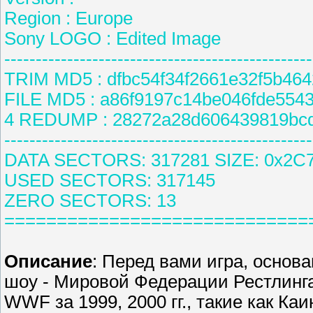
Region : Europe
Sony LOGO : Edited Image
-------------------------------------------------
TRIM MD5 : dfbc54f34f2661e32f5b46
FILE MD5 : a86f9197c14be046fde554
4 REDUMP : 28272a28d606439819bc
-------------------------------------------------
DATA SECTORS: 317281 SIZE: 0x2C
USED SECTORS: 317145
ZERO SECTORS: 13
=============================
Описание
: Перед вами игра, основ
шоу - Мировой Федерации Рестлинга
WWF за 1999, 2000 гг., такие как Каи