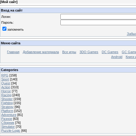
[
Мой сайт
]
Вход на сайт
Логин:
Пароль:
запомнить
Забыл
Меню сайта
Главная
Добавление материала
Все игры
3DO Games
DC Games
GC Gam
Android
Книги 
Categories
RPG
[158]
Sport
[140]
Quest
[34]
Action
[310]
Horror
[77]
Racing
[240]
Shooter
[159]
Fighting
[155]
Strategy
[96]
Platform
[152]
Adventure
[81]
Разное
[63]
Сборник
[76]
Simulator
[70]
Puzzle-Logic
[66]