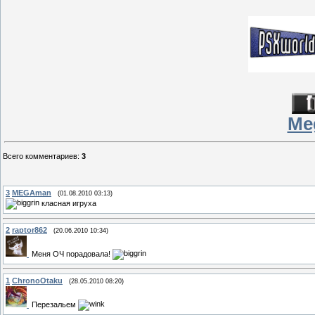
Me
Всего комментариев
:
3
3
MEGAman
(01.08.2010 03:13)
класная игруха
2
raptor862
(20.06.2010 10:34)
Меня ОЧ порадовала!
1
ChronoOtaku
(28.05.2010 08:20)
Перезальем