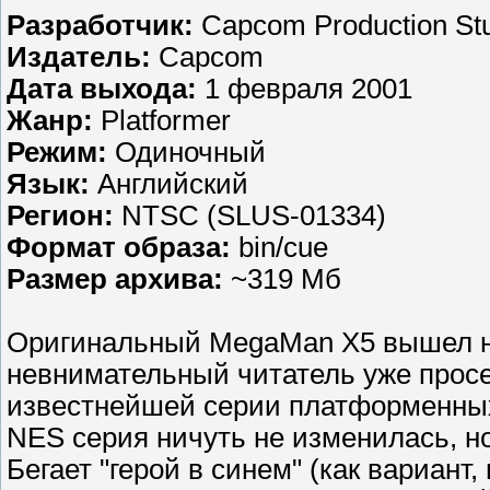
Разработчик:
Capcom Production Stu
Издатель:
Capcom
Дата выхода:
1 февраля 2001
Жанр:
Platformer
Режим:
Одиночный
Язык:
Английский
Регион:
NTSC (SLUS-01334)
Формат образа:
bin/cue
Размер архива:
~319 Мб
Оригинальный MegaMan X5 вышел на
невнимательный читатель уже просе
известнейшей серии платформенных
NES серия ничуть не изменилась, но,
Бегает "герой в синем" (как вариант,