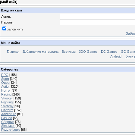
[
Мой сайт
]
Вход на сайт
Логин:
Пароль:
запомнить
Забыл
Меню сайта
Главная
Добавление материала
Все игры
3DO Games
DC Games
GC Gam
Android
Книги 
Categories
RPG
[158]
Sport
[140]
Quest
[34]
Action
[310]
Horror
[77]
Racing
[240]
Shooter
[159]
Fighting
[155]
Strategy
[96]
Platform
[152]
Adventure
[81]
Разное
[63]
Сборник
[76]
Simulator
[70]
Puzzle-Logic
[66]