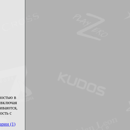
ностью в
, включая
иваются,
ость с
рии (1)