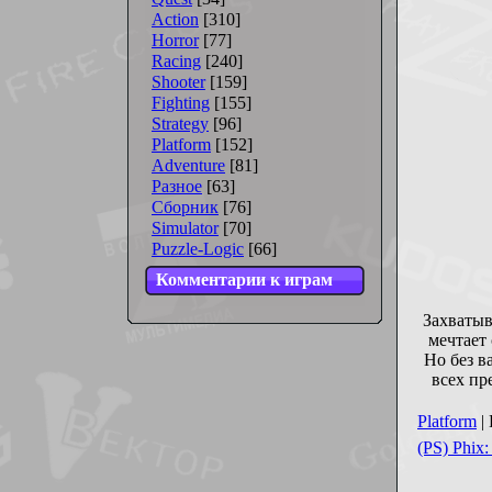
Action
[310]
Horror
[77]
Racing
[240]
Shooter
[159]
Fighting
[155]
Strategy
[96]
Platform
[152]
Adventure
[81]
Разное
[63]
Сборник
[76]
Simulator
[70]
Puzzle-Logic
[66]
Комментарии к играм
Захватыв
мечтает 
Но без в
всех пр
Platform
|
(PS) Phix