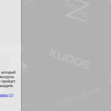
, который
 колдуна.
е пройдет
рыцарем.
рии (1)