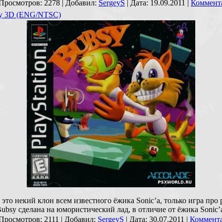
 Просмотров: 2278 | Добавил:
SergeyS
| Дата:
19.09.2011
|
Коммента
sy 3D (ENG/NTSC)
 это некий клон всем известного ёжика Sonic’а, только игра про
ubsy сделана на юмористический лад, в отличие от ёжика Sonic’
 Просмотров: 2111 | Добавил:
SergeyS
| Дата:
30.07.2011
|
Коммента