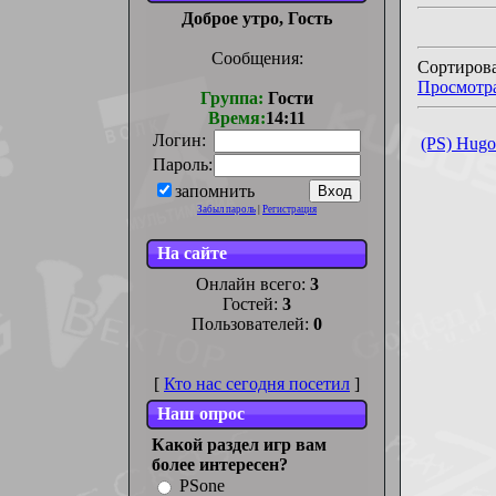
Доброе утро, Гость
Сообщения:
Сортирова
Просмотр
Группа:
Гости
Время:
14:11
Логин:
(PS) Hugo
Пароль:
запомнить
Забыл пароль
|
Регистрация
На сайте
Онлайн всего:
3
Гостей:
3
Пользователей:
0
[
Кто нас сегодня посетил
]
Наш опрос
Какой раздел игр вам
более интересен?
PSone