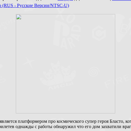
to (RUS - Русские Версии/NTSC-U)
является платформером про космического супер героя Бласто, к
рилетев однажды с работы обнаружил что его дом захватили враг