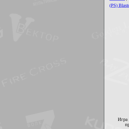
(PS) Blas
Игра 
п