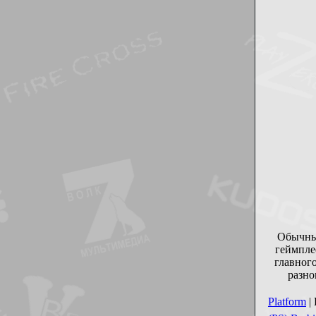
Обычный
геймплее
главног
разно
Platform
|