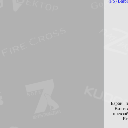
(PS) Barb
Барби - 
Вот и 
превзой
Ег