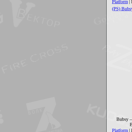
Platform
|
(PS) Bub
Bubsy –
B
Platform
|