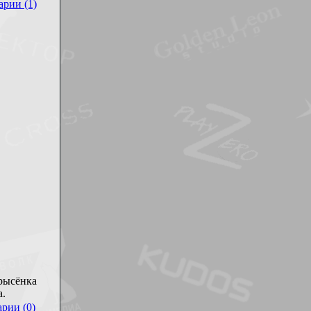
рии (1)
 рысёнка
а.
рии (0)