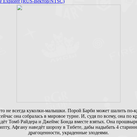
ie Explorer (RUS-Вектор/NTSC)
это не всегда куколки-малышки. Порой Барби может шалить по-
сейчас она собралась в мировое турне. И, судя по всему, она по к
дёт Томб Райдера и Джеймс Бонда вместе взятых. Она прошвыр
ипту, Афгану наведёт шороху в Тибете, дабы надыбать 4 старин
драгоценности, украденные злодеями.