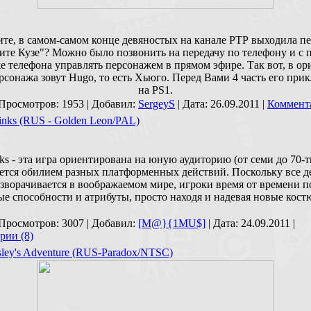
те, в самом-самом конце девяностых на канале РТР выходила пе
ите Кузе"? Можно было позвонить на передачу по телефону и с
же телефона управлять персонажем в прямом эфире. Так вот, в ор
рсонажа зовут Hugo, то есть Хьюго. Перед Вами 4 часть его пр
на PS1.
 Просмотров: 1953 | Добавил:
SergeyS
| Дата:
26.09.2011
|
Коммента
inks (RUS - Golden Leon/PAL)
ks - эта игра ориентирована на юную аудиторию (от семи до 70-т
ется обилием разных платформенных действий. Поскольку все д
зворачивается в воображаемом мире, игроки время от времени 
ые способности и атрибуты, просто находя и надевая новые кост
 Просмотров: 3007 | Добавил:
[M@}{1MU$]
| Дата:
24.09.2011
|
рии (8)
sley's Adventure (RUS-Paradox/NTSC)