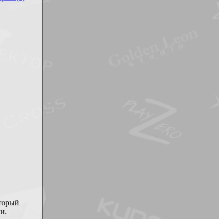
оторый
и.