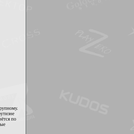
крупному.
рутизне
нётся по
ные