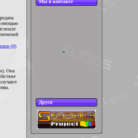
Мы в контакте
редача
 помощью
игинале
иключений
рии (0)
и). Она
ействие
получают
юмы.
Други