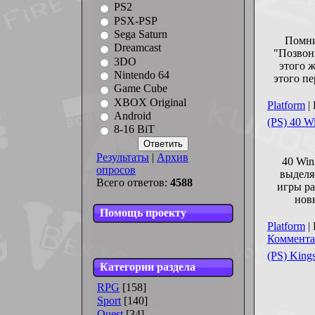
PS2
PSX-PSP
Sega Saturn
Помни
Dreamcast
"Позвон
3DO
этого 
Nintendo 64
этого пе
Game Cube
XBOX Original
Platform
|
Android
(PS) 40 W
8-16 BiT
Результаты
|
Архив
40 Win
опросов
выделя
Всего ответов:
4588
игры ра
нов
Помощь проекту
Platform
|
Коммента
(PS) King
Категории раздела
RPG
[158]
Sport
[140]
Quest
[34]