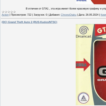
В отличии от GTA1 , эта игра имеет более красивую графику и упр
Action
|
Просмотров:
722
|
Загрузок:
0
|
Добавил:
ChronoOtaku
|
Дата:
26.05.2024
|
Комм
(DC) Grand Theft Auto 2 (RUS-Kudos/NTSC)