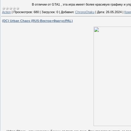
В отличии от GTA1 , эта игра имеет более красивую графику и упр
Action
|
Просмотров:
680
|
Загрузок:
0
|
Добавил:
ChronoOtaku
|
Дата:
26.05.2024
|
Комм
(DC) Urban Chaos (RUS-Вектор+Фаргус/PAL)