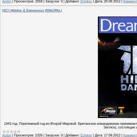
Action
|
Просмотров:
2558
|
Загрузок:
0
|
Добавил:
DJjoker
|
Дата:
20.09.2012
|
Коммент
(DC) Hidden & Dangerous (ENG/PAL)
1943 год. Переломный год во Второй Мировой. Британское командование принимает,
Service), состоящие 
Action
|
Просмотров:
2326
|
Загрузок:
0
|
Добавил:
DJjoker
|
Дата:
17.09.2012
|
Коммент