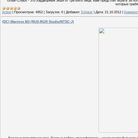
Urban Chaos - это хардкорный экшн от третьего лица. Вам предстоит играть за пол
которые грабя
Action
|
Просмотров:
4952
|
Загрузок:
0
|
Добавил:
DJjoker
|
Дата:
21.10.2012
|
Коммент
(DC) Macross M3 (RUS-RGR Studio/NTSC-J)
Безумно популярная игра. Боевые роботы трансформеры, таким видят будущее с