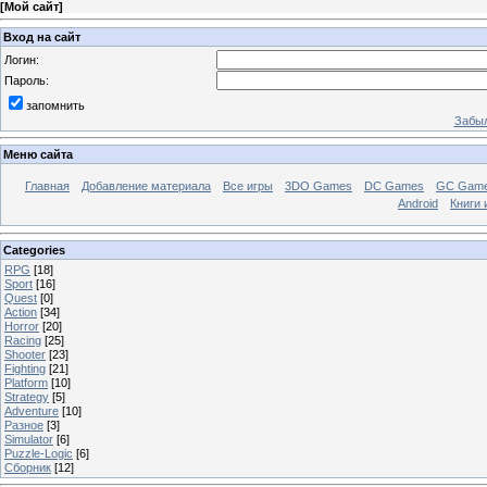
[
Мой сайт
]
Вход на сайт
Логин:
Пароль:
запомнить
Забыл
Меню сайта
Главная
Добавление материала
Все игры
3DO Games
DC Games
GC Gam
Android
Книги 
Categories
RPG
[18]
Sport
[16]
Quest
[0]
Action
[34]
Horror
[20]
Racing
[25]
Shooter
[23]
Fighting
[21]
Platform
[10]
Strategy
[5]
Adventure
[10]
Разное
[3]
Simulator
[6]
Puzzle-Logic
[6]
Сборник
[12]