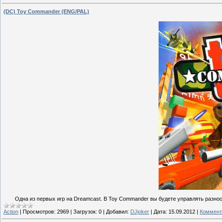
(DC) Toy Commander (ENG/PAL)
Одна из первых игр на Dreamcast. В Toy Commander вы будете управлять разн
Action
|
Просмотров:
2969
|
Загрузок:
0
|
Добавил:
DJjoker
|
Дата:
15.09.2012
|
Коммент