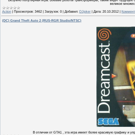
великое множест
Action
|
Просмотров:
3462
|
Загрузок:
0
|
Добавил:
DJjoker
|
Дата:
20.10.2012
|
Коммент
(DC) Grand Theft Auto 2 (RUS-RGR Studio/NTSC)
В отличии от GTA1 , эта игра имеет более красивую графику и упр