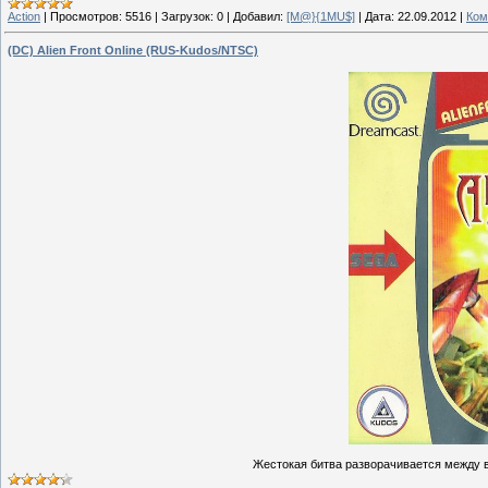
Action
|
Просмотров:
5516
|
Загрузок:
0
|
Добавил:
[M@}{1MU$]
|
Дата:
22.09.2012
|
Ком
(DC) Alien Front Online (RUS-Kudos/NTSC)
Жестокая битва разворачивается между 