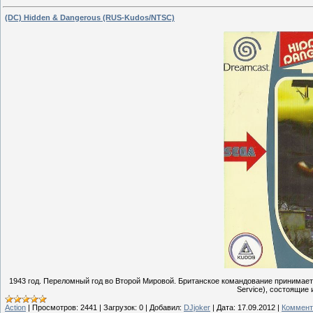
(DC) Hidden & Dangerous (RUS-Kudos/NTSC)
1943 год. Переломный год во Второй Мировой. Британское командование принимает,
Service), состоящие 
Action
|
Просмотров:
2441
|
Загрузок:
0
|
Добавил:
DJjoker
|
Дата:
17.09.2012
|
Коммент