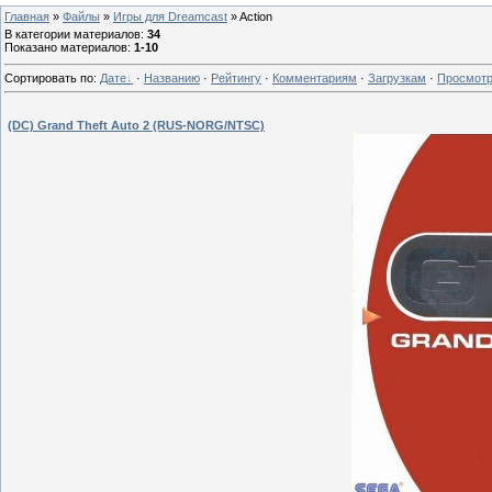
Главная
»
Файлы
»
Игры для Dreamcast
» Action
В категории материалов
:
34
Показано материалов
:
1-10
Сортировать по
:
Дате
·
Названию
·
Рейтингу
·
Комментариям
·
Загрузкам
·
Просмот
(DC) Grand Theft Auto 2 (RUS-NORG/NTSC)