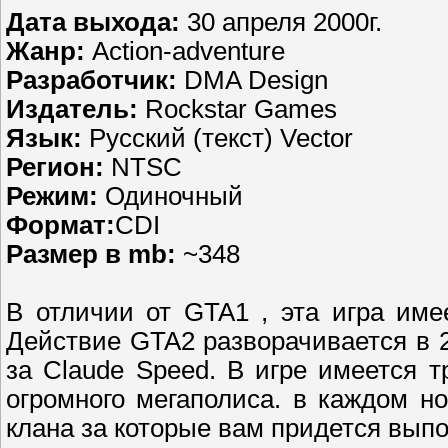
Дата выхода:
30 апреля 2000г.
Жанр:
Action-adventure
Разработчик:
DMA Design
Издатель:
Rockstar Games
Язык:
Русский (текст) Vector
Регион:
NTSC
Режим:
Одиночный
Формат:
CDI
Размер в mb:
~348
В отличии от GTA1 , эта игра име
Действие GTA2 разворачивается в 20
за Claude Speed. В игре имеется 
огромного мегаполиса. в каждом н
клана за которые вам придется выпо