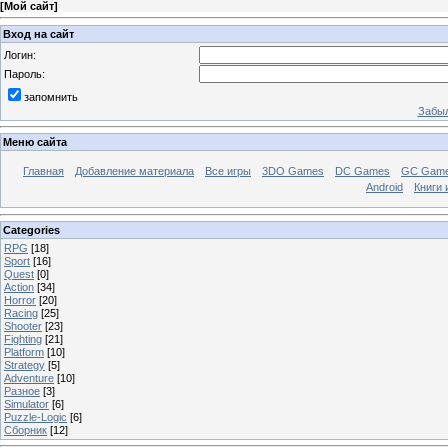
[
Мой сайт
]
Вход на сайт
Логин:
Пароль:
запомнить
Забыл
Меню сайта
Главная
Добавление материала
Все игры
3DO Games
DC Games
GC Gam
Android
Книги 
Categories
RPG
[18]
Sport
[16]
Quest
[0]
Action
[34]
Horror
[20]
Racing
[25]
Shooter
[23]
Fighting
[21]
Platform
[10]
Strategy
[5]
Adventure
[10]
Разное
[3]
Simulator
[6]
Puzzle-Logic
[6]
Сборник
[12]