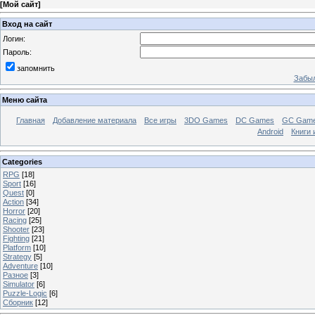
[
Мой сайт
]
Вход на сайт
Логин:
Пароль:
запомнить
Забыл
Меню сайта
Главная
Добавление материала
Все игры
3DO Games
DC Games
GC Gam
Android
Книги 
Categories
RPG
[18]
Sport
[16]
Quest
[0]
Action
[34]
Horror
[20]
Racing
[25]
Shooter
[23]
Fighting
[21]
Platform
[10]
Strategy
[5]
Adventure
[10]
Разное
[3]
Simulator
[6]
Puzzle-Logic
[6]
Сборник
[12]