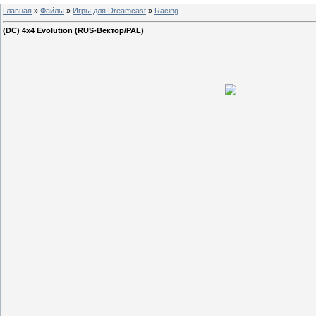
Главная
»
Файлы
»
Игры для Dreamcast
»
Racing
(DC) 4x4 Evolution (RUS-Вектор/PAL)