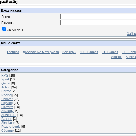
[
Мой сайт
]
Вход на сайт
Логин:
Пароль:
запомнить
Забыл
Меню сайта
Главная
Добавление материала
Все игры
3DO Games
DC Games
GC Gam
Android
Книги 
Categories
RPG
[18]
Sport
[16]
Quest
[0]
Action
[34]
Horror
[20]
Racing
[25]
Shooter
[23]
Fighting
[21]
Platform
[10]
Strategy
[5]
Adventure
[10]
Разное
[3]
Simulator
[6]
Puzzle-Logic
[6]
Сборник
[12]