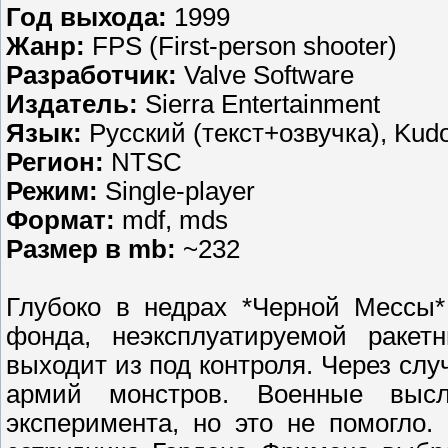
Год выхода:
1999
Жанр:
FPS (First-person shooter)
Разработчик:
Valve Software
Издатель:
Sierra Entertainment
Язык:
Русский (текст+озвучка), Kud
Регион:
NTSC
Режим:
Single-player
Формат:
mdf, mds
Размер в mb:
~232
Глубоко в недрах *Черной Мессы*
фонда, неэксплуатируемой ракет
выходит из под контроля. Через сл
армий монстров. Военные высл
эксперимента, но это не помогло.