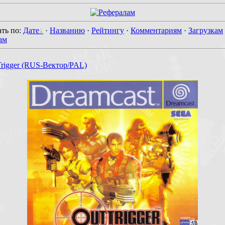
ть по
:
Дате
·
Названию
·
Рейтингу
·
Комментариям
·
Загрузкам
ам
rigger (RUS-Вектор/PAL)