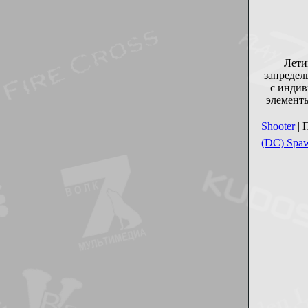
Лети
запредел
с индив
элементы
Shooter
| 
(DC) Spaw