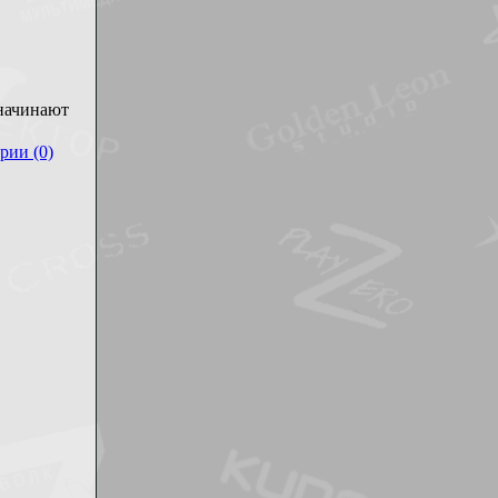
 начинают
рии (0)