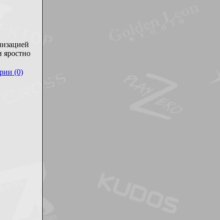
низацией
 яростно
рии (0)