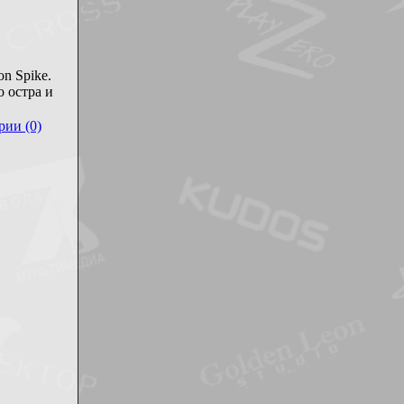
n Spike.
 остра и
ии (0)