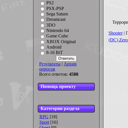
PS2
PSX-PSP
Sega Saturn
Dreamcast
Террори
3DO
Nintendo 64
Shooter
| 
Game Cube
(DC) Zer
XBOX Original
Android
8-16 BiT
Результаты
|
Архив
опросов
Всего ответов:
4588
Помощь проекту
Категории раздела
RPG
[18]
Sport
[16]
Quest
[0]