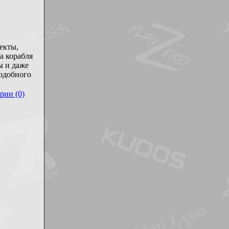
екты,
а корабля
ы и даже
подобного
рии (0)