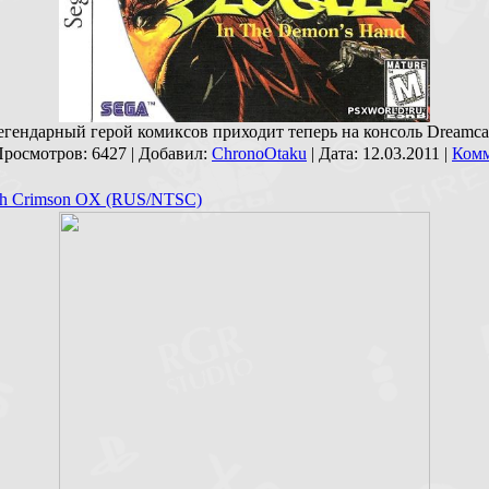
егендарный герой комиксов приходит теперь на консоль Dreamcas
Просмотров: 6427 | Добавил:
ChronoOtaku
| Дата:
12.03.2011
|
Ком
th Crimson OX (RUS/NTSC)