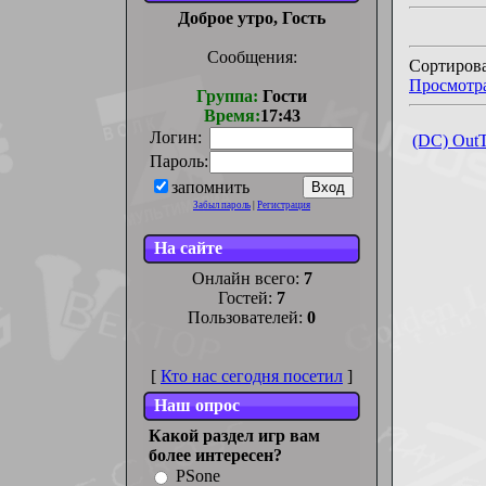
Доброе утро, Гость
Сообщения:
Сортирова
Просмотр
Группа:
Гости
Время:
17:43
Логин:
(DC) OutT
Пароль:
запомнить
Забыл пароль
|
Регистрация
На сайте
Онлайн всего:
7
Гостей:
7
Пользователей:
0
[
Кто нас сегодня посетил
]
Наш опрос
Какой раздел игр вам
более интересен?
PSone