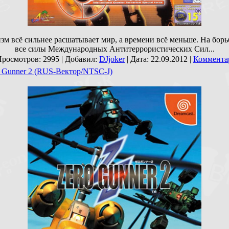
зм всё сильнее расшатывает мир, а времени всё меньше. На борь
все силы Международных Антитеррористических Сил...
Просмотров: 2995 | Добавил:
DJjoker
| Дата:
22.09.2012
|
Комментар
o Gunner 2 (RUS-Вектор/NTSC-J)