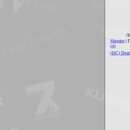
Л
Shooter
| 
(4)
(DC) Dea