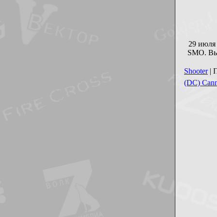
29 июля
SMO. Вы
Shooter
| 
(DC) Can