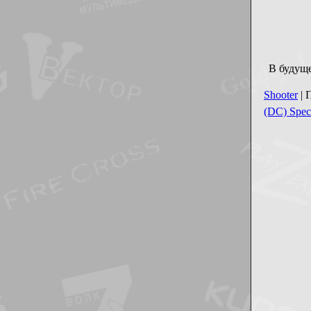
В будуще
Shooter
| 
(DC) Spe