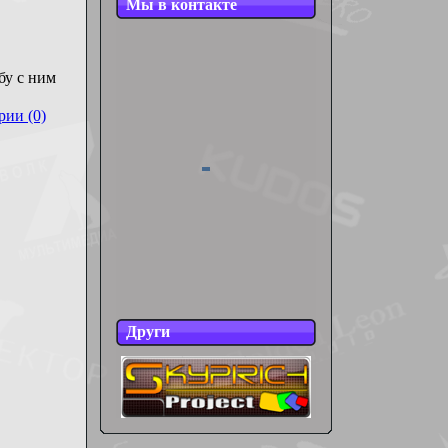
Мы в контакте
бу с ним
ии (0)
Други