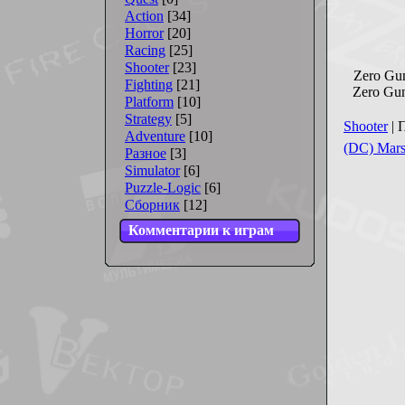
Action
[34]
Horror
[20]
Racing
[25]
Shooter
[23]
Zero Gu
Fighting
[21]
Zero Gu
Platform
[10]
Strategy
[5]
Shooter
| 
Adventure
[10]
(DC) Mar
Разное
[3]
Simulator
[6]
Puzzle-Logic
[6]
Сборник
[12]
Комментарии к играм