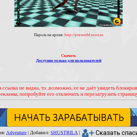
Пароль на архив:
http
://
psxworld
.
ucoz
.
ru
Скачать
Доступно только для пользователей
 ссылка не видна, то ,возможно, ее не даёт увидеть блокир
рекламы, попробуйте его отключить и перезагрузить страницу
ия
:
Adventure
|
Добавил
:
SHUSTRILA
|