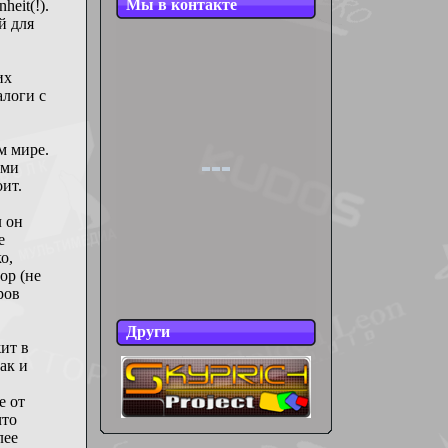
Мы в контакте
nheit(!)
.
й для
их
логи с
м мире.
ами
ит.
л он
е
о,
op (не
ров
Други
жит в
ак и
е от
что
лее