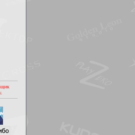
овщик
.