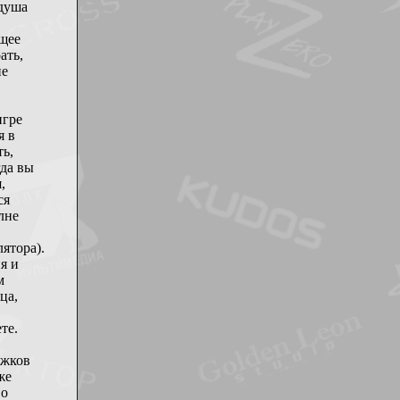
 душа
ющее
ать,
не
игре
я в
ь,
гда вы
,
ся
лне
ятора).
я и
м
ца,
те.
ижков
же
По