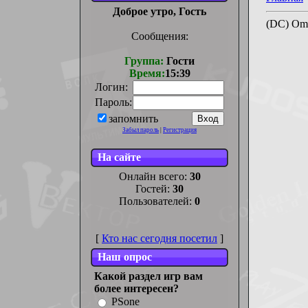
Доброе утро, Гость
(DC) Omi
Сообщения:
Группа:
Гости
Время:
15:39
Логин:
Пароль:
запомнить
Забыл пароль
|
Регистрация
На сайте
Онлайн всего:
30
Гостей:
30
Пользователей:
0
[
Кто нас сегодня посетил
]
Наш опрос
Какой раздел игр вам
более интересен?
PSone