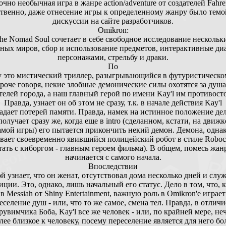
очно необычная игра в жанре action/adventure от создателей
Fahre
твенно, даже отнесение игры к определенному жанру было темо
дискуссии на сайте разработчиков.
Omikron:
he Nomad Soul сочетает в себе свободное исследование нескольк
ных миров, сбор и использование предметов, интерактивные диа
персонажами, стрельбу и драки.
По
 это мистический триллер, разыгрывающийся в футуристическо
роче говоря, некие злобные демонические силы охотятся за душ
телей города, а наш главный герой по имени Kay'l им противосто
Правда, узнает он об этом не сразу, т.к. в начале действия Kay'l
адает потерей памяти. Правда, намек на истинное положение де
получает сразу же, когда еще в intro (сделанном, кстати, на движк
амой игры) его пытается прикончить некий демон. Демона, однак
вает своевременно явившийся полицейский робот в стиле Roboc
тать с киборгом - главным героем фильма). В общем, помесь жан
начинается с самого начала.
Впоследствии
й узнает, что он женат, отсутствовал дома несколько дней и слу
иции. Это, однако, лишь начальный его статус. Дело в том, что, к
в Messiah от Shiny Entertainment, важную роль в Omikron'e играет
еселение душ - или, что то же самое, смена тел. Правда, в отличи
рувимчика Боба, Kay'l все же человек - или, по крайней мере, не
лее близкое к человеку, посему переселение является для него бо