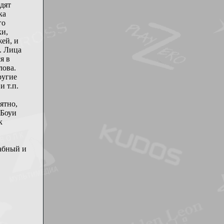
дят
ка
го
ки,
ей, и
. Лица
я в
лова.
ругие
 т.п.
ятно,
 Боуи
к
абный и