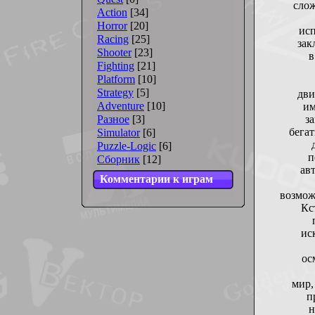
слож
Action
[34]
Horror
[20]
исп
Racing
[25]
зак
Shooter
[23]
в
Fighting
[21]
Platform
[10]
Strategy
[5]
дви
Adventure
[10]
им
Разное
[3]
з
бегат
Simulator
[6]
Puzzle-Logic
[6]
п
Сборник
[12]
ав
Комментарии к играм
возмож
Кс
ис
ос
мир,
п
н