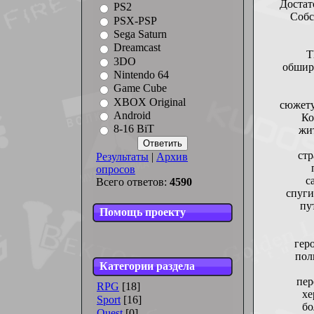
Достат
PS2
Собс
PSX-PSP
Sega Saturn
Dreamcast
T
3DO
обшир
Nintendo 64
Game Cube
XBOX Original
сюжету
Android
Ко
8-16 BiT
жи
стр
Результаты
|
Архив
опросов
с
Всего ответов:
4590
спуги
пу
Помощь проекту
геро
пол
Категории раздела
пер
RPG
[18]
хе
Sport
[16]
бо
Quest
[0]