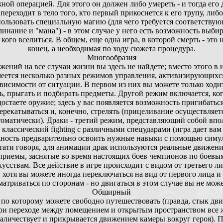
ной операцией. Для этого он должен либо умереть - и тогда его
переходит в тело того, кто первый прикоснется к его трупу, либо
ользовать специальную магию (для чего требуется соответству
линание и "мана") - в этом случае у него есть возможность выбир
 кого вселиться. В общем, еще одна игра, в которой смерть - это 
конец, а необходимая по ходу сюжета процедура.
Многообразия
жений на все случаи жизни вы здесь не найдете; вместо этого в 
еется несколько разных режимов управления, активизирующихс
ависимости от ситуации. В первом из них вы можете только ходит
ь, прыгать и подбирать предметы. Другой режим включается, ко
достаете оружие; здесь у вас появляется возможность пригибаться
ерекатываться и, конечно, стрелять (прицеливание осуществляет
томатически). Драки - третий режим, представляющий собой впо
классический fighting с различными спецударами (игра дает вам
ность предварительно освоить нужные навыки с помощью симул
тати говоря, для анимации драк используются реальные движени
приемы, заснятые во время настоящих боев чемпионов по боевы
кусствам. Все действие в игре происходит с видом от третьего ли
хотя вы можете иногда переключаться на вид от первого лица и
матриваться по сторонам - но двигаться в этом случае вы не може
Обширный
 по которому можете свободно путешествовать (правда, стык дв
ри переходе между помещением и открытым пространством все 
аличествует и прикрывается движением камеры вокруг героя). 