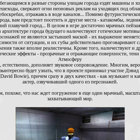
збегающимся в разные стороны улицам города ездят машины и хо
ешеходы, сверкают огни неоновых реклам на уходящих под обла
ебоскребах, отражаясь в воде каналов... Помимо футуристическо
рода, вам предстоит посетить и другие места - катакомбы, ледни
ний плавучий город... В целом в игре достаточно мрачных пейзаж
в архитектуре города будущего наличествуют готические мотивы
рсонажей не являются застывшей маской - их выражение меняетс
симости от ситуации, и их губы действительно проговаривают с
ения также вполне реалистичны. Кроме того, наличествуют и д
ические эффекты - прозрачные и отражающие поверхности, тени и
Атмосферу
, естественно, дополняет звуковое сопровождение. Многим, веро
зынтересно будет узнать, что в проекте принимал участие Дэвид
(David Bowie), причем сразу в двух качествах - как музыкант и ка
актер, озвучивавший одного из персонажей.
м, похоже, что нас ждет погружение в еще один мрачный, масшт
захватывающий мир.