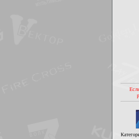
Если
Категор