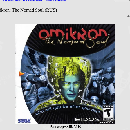
kron: The Nomad Soul (RUS)
15
Размер~389MB