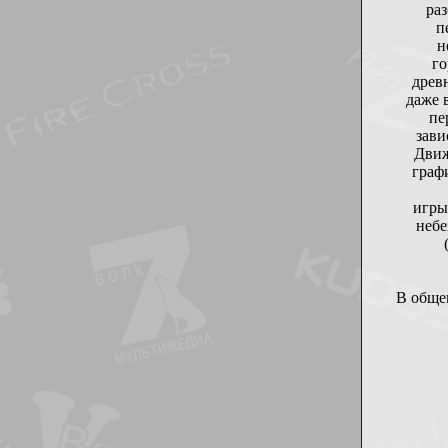
ра
п
н
го
древ
даже 
пе
зави
Движ
граф
игры
небе
В обще