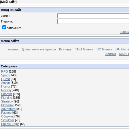
[
Мой сайт
]
Вход на сайт
Логин:
Пароль:
запомнить
Забыл
Меню сайта
Главная
Добавление материала
Все игры
3DO Games
DC Games
GC Gam
Android
Книги 
Categories
RPG
[158]
Sport
[140]
Quest
[34]
Action
[310]
Horror
[77]
Racing
[240]
Shooter
[159]
Fighting
[155]
Strategy
[96]
Platform
[152]
Adventure
[81]
Разное
[63]
Сборник
[76]
Simulator
[70]
Puzzle-Logic
[66]