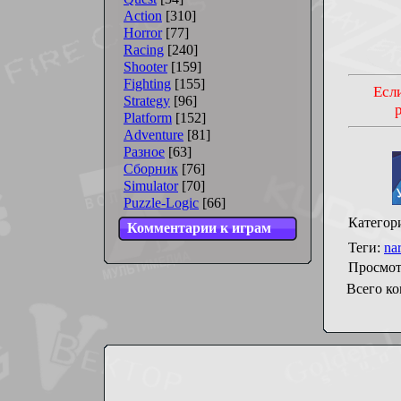
Action
[310]
Horror
[77]
Racing
[240]
Shooter
[159]
Fighting
[155]
Если
Strategy
[96]
Platform
[152]
Adventure
[81]
Разное
[63]
Сборник
[76]
Simulator
[70]
Puzzle-Logic
[66]
Категор
Комментарии к играм
Теги
:
na
Просмот
Всего к