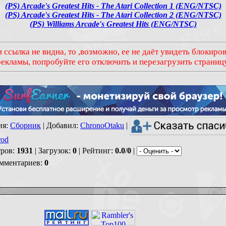
(PS) Arcade's Greatest Hits - The Atari Collection 1 (ENG/NTSC)
(PS) Arcade's Greatest Hits - The Atari Collection 2 (ENG/NTSC)
(PS) Williams Arcade's Greatest Hits (ENG/NTSC)
 ссылка не видна, то ,возможно, ее не даёт увидеть блокир
рекламы, попробуйте его отключить и перезагрузить страницу
ия
:
Сборник
|
Добавил
:
ChronoOtaku
|
rod
ров
:
1931
|
Загрузок
:
0
|
Рейтинг
:
0.0
/
0
|
омментариев
:
0