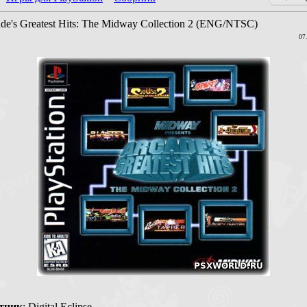
ade's Greatest Hits: The Midway Collection 2 (ENG/NTSC)
07
тчик
: Digital Eclipse