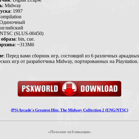
ь
: Midway
уска
: 1997
Compilation
 Одиночный
Английский
 NTSC (SLUS-00450)
образа
: bin, cue.
архива
: ~313Мб
ие
: Перед вами сборник игр, состоящий из 6 различных аркадны
ских игр от разработчика Midway, портированных на Playstation.
(PS) Arcade's Greatest Hits: The Midway Collection 2 (ENG/NTSC)
«Похожие публикации»