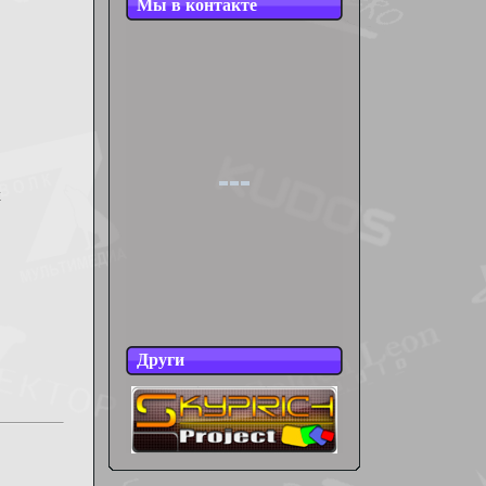
Мы в контакте
х
Други