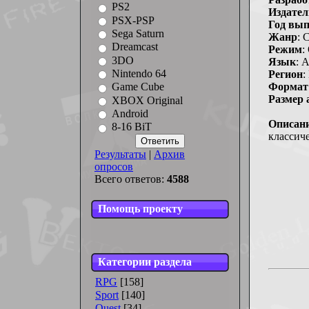
PS2
Издател
PSX-PSP
Год вып
Sega Saturn
Жанр
: 
Dreamcast
Режим
:
3DO
Язык
: 
Nintendo 64
Регион
:
Формат 
Game Cube
Размер 
XBOX Original
Android
Описан
8-16 BiT
классиче
Результаты
|
Архив
опросов
Всего ответов:
4588
Помощь проекту
Категории раздела
RPG
[158]
Sport
[140]
Quest
[34]