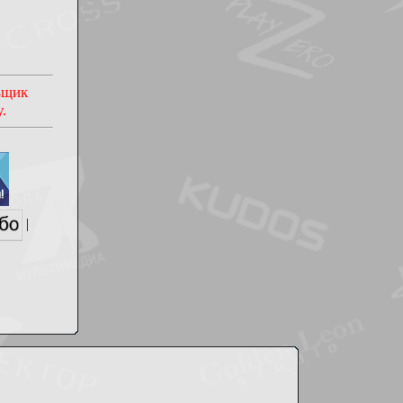
овщик
.
|