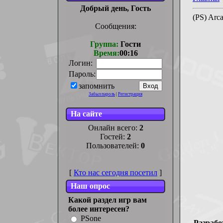
Добрый день, Гость
(PS) Arc
Сообщения:
Группа:
Гости
Время:
00:16
Логин:
Пароль:
запомнить
Забыл пароль
|
Регистрация
На сайте
Онлайн всего:
2
Гостей:
2
Пользователей:
0
[
Кто нас сегодня посетил
]
Наш опрос
Какой раздел игр вам
более интересен?
PSone
Разрабо