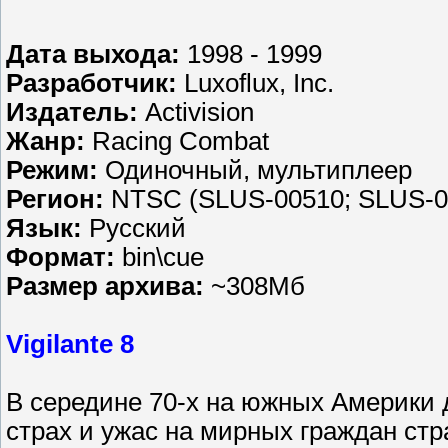
Дата выхода:
1998 - 1999
Разработчик:
Luxoflux, Inc.
Издатель:
Activision
Жанр:
Racing Combat
Режим:
Одиночный, мультиплеер
Регион:
NTSC (SLUS-00510; SLUS-0
Язык:
Русский
Формат:
bin\cue
Размер архива:
~308Мб
Vigilante 8
В середине 70-х на южных Америки
страх и ужас на мирных граждан стр