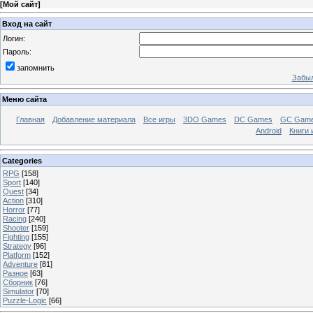
[
Мой сайт
]
Вход на сайт
Логин:
Пароль:
запомнить
Забыл
Меню сайта
Главная
Добавление материала
Все игры
3DO Games
DC Games
GC Gam
Android
Книги 
Categories
RPG
[158]
Sport
[140]
Quest
[34]
Action
[310]
Horror
[77]
Racing
[240]
Shooter
[159]
Fighting
[155]
Strategy
[96]
Platform
[152]
Adventure
[81]
Разное
[63]
Сборник
[76]
Simulator
[70]
Puzzle-Logic
[66]