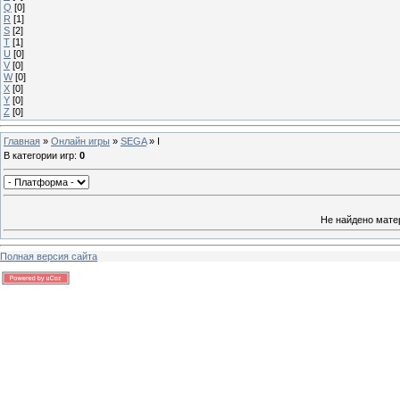
Q
[0]
R
[1]
S
[2]
T
[1]
U
[0]
V
[0]
W
[0]
X
[0]
Y
[0]
Z
[0]
Главная
»
Онлайн игры
»
SEGA
» I
В категории игр
:
0
Не найдено мате
Полная версия сайта