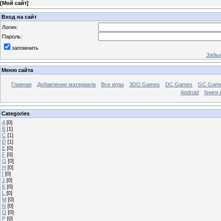
[
Мой сайт
]
Вход на сайт
Логин:
Пароль:
запомнить
Забыл
Меню сайта
Главная
Добавление материала
Все игры
3DO Games
DC Games
GC Gam
Android
Книги 
Categories
A
[0]
B
[1]
C
[1]
D
[1]
E
[0]
F
[0]
G
[0]
H
[0]
I
[0]
J
[0]
K
[0]
L
[0]
M
[0]
N
[0]
O
[0]
P
[0]