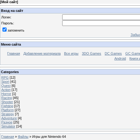
[
Мой сайт
]
Вход на сайт
Логин:
Пароль:
запомнить
Забыл
Меню сайта
Главная
Добавление материала
Все игры
3DO Games
DC Games
GC Gam
Android
Книги 
Categories
RPG
[12]
Sport
[41]
Quest
[6]
Action
[17]
Horror
[1]
Racing
[45]
Shooter
[21]
Fighting
[17]
Platform
[27]
Strategy
[7]
Adventure
[4]
Разное
[25]
Simulator
[14]
Главная
»
Файлы
» Игры для Nintendo 64