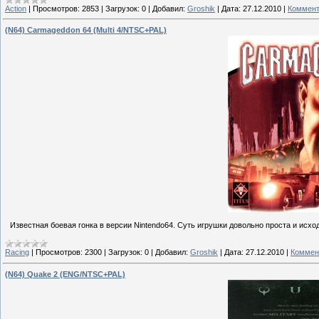
Action
|
Просмотров:
2853
|
Загрузок:
0
|
Добавил:
Groshik
|
Дата:
27.12.2010
|
Коммент
(N64) Carmageddon 64 (Multi 4/NTSC+PAL)
Известная боевая гонка в версии Nintendo64. Суть игрушки довольно проста и исхо
Racing
|
Просмотров:
2300
|
Загрузок:
0
|
Добавил:
Groshik
|
Дата:
27.12.2010
|
Коммен
(N64) Quake 2 (ENG/NTSC+PAL)