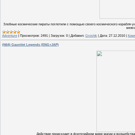
Злобные космические пираты поглотили с помощью своего космического корабля-уни
межга
Adventure
|
Просмотров:
2491
|
Загрузок:
0
|
Добавил:
Groshik
|
Дата:
27.12.2010
|
Комм
(N64) Gauntlet Legends (ENG+JAP)
Действие происходит в фэнтезийном мире магии и волшебства, 