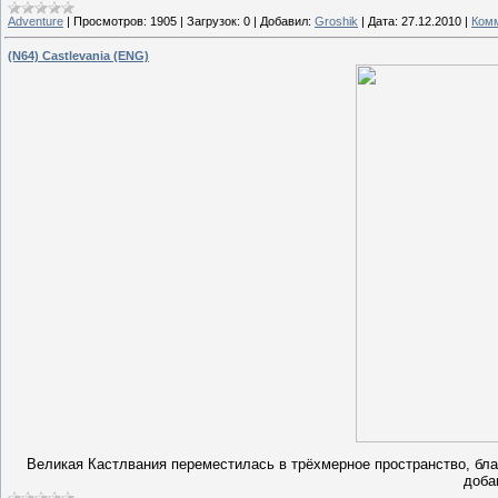
Adventure
|
Просмотров:
1905
|
Загрузок:
0
|
Добавил:
Groshik
|
Дата:
27.12.2010
|
Комм
(N64) Castlevania (ENG)
Великая Кастлвания переместилась в трёхмерное пространство, бл
доба