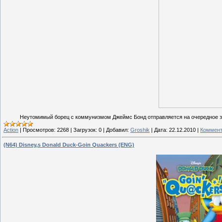
Неутомимый борец с коммунизмом Джеймс Бонд отправляется на очередное зад
Action
|
Просмотров:
2268
|
Загрузок:
0
|
Добавил:
Groshik
|
Дата:
22.12.2010
|
Коммент
(N64) Disney,s Donald Duck-Goin Quackers (ENG)