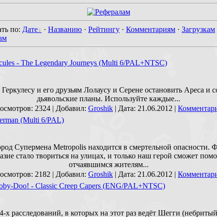
ть по
:
Дате
·
Названию
·
Рейтингу
·
Комментариям
·
Загрузкам
ам
cules - The Legendary Journeys (Multi 6/PAL+NTSC)
Геркулесу и его друзьям Лолаусу и Серене остановить Ареса и с
дьявольские планы. Используйте каждые...
осмотров: 2324 | Добавил:
Groshik
| Дата:
21.06.2012
|
Комментари
erman (Multi 6/PAL)
род Супермена Metropolis находится в смертельной опасности.
азие стало твориться на улицах, и только наш герой сможет пом
отчаявшимся жителям...
осмотров: 2182 | Добавил:
Groshik
| Дата:
21.06.2012
|
Комментари
oby-Doo! - Classic Creep Capers (ENG/PAL+NTSC)
4-х расследований, в которых на этот раз ведёт Шегги (небриты