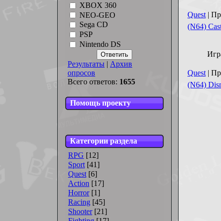
XBOX 360
Quest
| Пр
NEO-GEO
Sega CD
(N64) Cas
PSP
Nintendo DS
Игр
Результаты
|
Архив
опросов
Quest
| Пр
Всего ответов:
1655
(N64) Dis
Помощь проекту
Категории раздела
RPG
[12]
Sport
[41]
Quest
[6]
Action
[17]
Horror
[1]
Racing
[45]
Shooter
[21]
Fighting
[17]