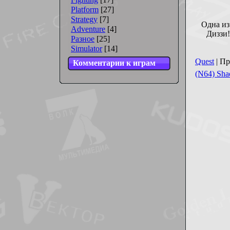
Platform
[27]
Strategy
[7]
Одна из
Adventure
[4]
Диззи!
Разное
[25]
Simulator
[14]
Quest
| Пр
Комментарии к играм
(N64) Sha