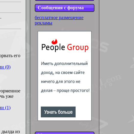
Сообщения с форума
бесплатное размещение
·
рекламы
орвать его
и (0)
 Форменное
очь уже
и (1)
й дылда из