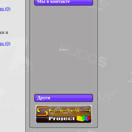
Мы в контакте
и (0)
ки и
и (0)
Други