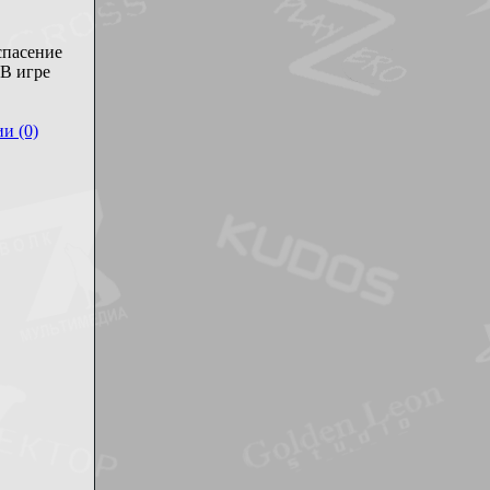
спасение
 В игре
и (0)