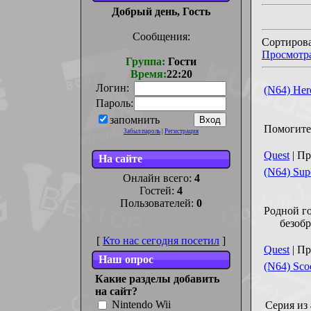
Добрый день, Гость
Сообщения:
Сортирова
Просмотр
Группа:
Гости
Время:
22:20
Логин:
(N64) Her
Пароль:
запомнить
Помогите 
Забыл пароль
|
Регистрация
Quest
| Пр
На сайте
(N64) Sup
Онлайн всего:
4
Гостей:
4
Пользователей:
0
Родной го
безобр
[
Кто нас сегодня посетил
]
Quest
| Пр
Наш опрос
(N64) Sco
Какие разделы добавить
на сайт?
Nintendo Wii
Серия из 