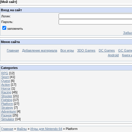
[
Мой сайт
]
Вход на сайт
Логин:
Пароль:
запомнить
Забыл
Меню сайта
Главная
Добавление материала
Все игры
3DO Games
DC Games
GC Gam
Android
Книги 
Categories
RPG
[12]
Sport
[41]
Quest
[6]
Action
[17]
Horror
[1]
Racing
[45]
Shooter
[21]
Fighting
[17]
Platform
[27]
Strategy
[7]
Adventure
[4]
Разное
[25]
Simulator
[14]
Главная
»
Файлы
»
Игры для Nintendo 64
» Platform