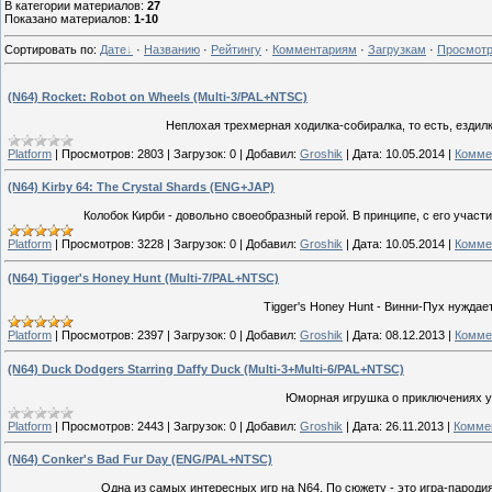
В категории материалов
:
27
Показано материалов
:
1-10
Сортировать по
:
Дате
·
Названию
·
Рейтингу
·
Комментариям
·
Загрузкам
·
Просмот
(N64) Rocket: Robot on Wheels (Multi-3/PAL+NTSC)
Неплохая трехмерная ходилка-собиралка, то есть, ездил
Platform
|
Просмотров:
2803
|
Загрузок:
0
|
Добавил:
Groshik
|
Дата:
10.05.2014
|
Комме
(N64) Kirby 64: The Crystal Shards (ENG+JAP)
Колобок Кирби - довольно своеобразный герой. В принципе, с его участ
Platform
|
Просмотров:
3228
|
Загрузок:
0
|
Добавил:
Groshik
|
Дата:
10.05.2014
|
Комме
(N64) Tigger's Honey Hunt (Multi-7/PAL+NTSC)
Tigger's Honey Hunt - Винни-Пух нуждае
Platform
|
Просмотров:
2397
|
Загрузок:
0
|
Добавил:
Groshik
|
Дата:
08.12.2013
|
Комме
(N64) Duck Dodgers Starring Daffy Duck (Multi-3+Multi-6/PAL+NTSC)
Юморная игрушка о приключениях ут
Platform
|
Просмотров:
2443
|
Загрузок:
0
|
Добавил:
Groshik
|
Дата:
26.11.2013
|
Коммен
(N64) Conker's Bad Fur Day (ENG/PAL+NTSC)
Одна из самых интересных игр на N64. По сюжету - это игра-парод