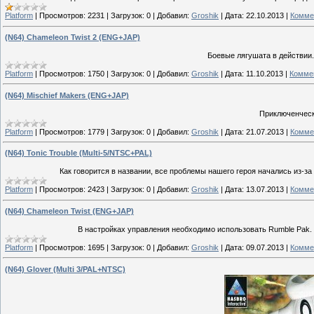
Platform
|
Просмотров:
2231
|
Загрузок:
0
|
Добавил:
Groshik
|
Дата:
22.10.2013
|
Комме
(N64) Chameleon Twist 2 (ENG+JAP)
Боевые лягушата в действии. 
Platform
|
Просмотров:
1750
|
Загрузок:
0
|
Добавил:
Groshik
|
Дата:
11.10.2013
|
Коммен
(N64) Mischief Makers (ENG+JAP)
Приключенческа
Platform
|
Просмотров:
1779
|
Загрузок:
0
|
Добавил:
Groshik
|
Дата:
21.07.2013
|
Комме
(N64) Tonic Trouble (Multi-5/NTSC+PAL)
Как говорится в названии, все проблемы нашего героя начались из-за 
Platform
|
Просмотров:
2423
|
Загрузок:
0
|
Добавил:
Groshik
|
Дата:
13.07.2013
|
Комме
(N64) Chameleon Twist (ENG+JAP)
В настройках управления необходимо использовать Rumble Pak.
Platform
|
Просмотров:
1695
|
Загрузок:
0
|
Добавил:
Groshik
|
Дата:
09.07.2013
|
Комме
(N64) Glover (Multi 3/PAL+NTSC)